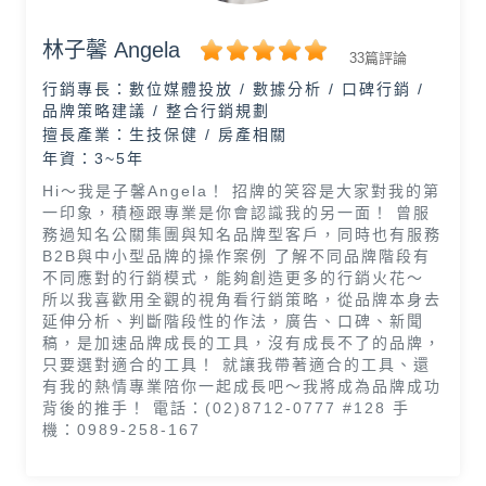
林子馨 Angela
33篇評論
行銷專長：
數位媒體投放 / 數據分析 / 口碑行銷 /
品牌策略建議 / 整合行銷規劃
擅長產業：
生技保健 / 房產相關
年資：3~5年
Hi～我是子馨Angela！ 招牌的笑容是大家對我的第
一印象，積極跟專業是你會認識我的另一面！ 曾服
務過知名公關集團與知名品牌型客戶，同時也有服務
B2B與中小型品牌的操作案例 了解不同品牌階段有
不同應對的行銷模式，能夠創造更多的行銷火花～
所以我喜歡用全觀的視角看行銷策略，從品牌本身去
延伸分析、判斷階段性的作法，廣告、口碑、新聞
稿，是加速品牌成長的工具，沒有成長不了的品牌，
只要選對適合的工具！ 就讓我帶著適合的工具、還
有我的熱情專業陪你一起成長吧～我將成為品牌成功
背後的推手！ 電話：(02)8712-0777 #128 手
機：0989-258-167