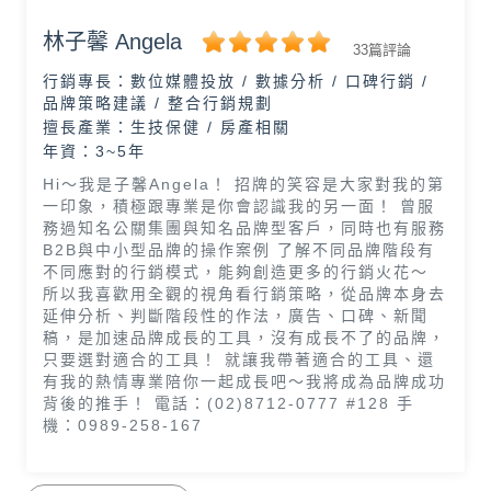
林子馨 Angela
33篇評論
行銷專長：
數位媒體投放 / 數據分析 / 口碑行銷 /
品牌策略建議 / 整合行銷規劃
擅長產業：
生技保健 / 房產相關
年資：3~5年
Hi～我是子馨Angela！ 招牌的笑容是大家對我的第
一印象，積極跟專業是你會認識我的另一面！ 曾服
務過知名公關集團與知名品牌型客戶，同時也有服務
B2B與中小型品牌的操作案例 了解不同品牌階段有
不同應對的行銷模式，能夠創造更多的行銷火花～
所以我喜歡用全觀的視角看行銷策略，從品牌本身去
延伸分析、判斷階段性的作法，廣告、口碑、新聞
稿，是加速品牌成長的工具，沒有成長不了的品牌，
只要選對適合的工具！ 就讓我帶著適合的工具、還
有我的熱情專業陪你一起成長吧～我將成為品牌成功
背後的推手！ 電話：(02)8712-0777 #128 手
機：0989-258-167