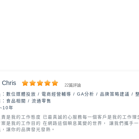
Chris
22篇評論
長：
數位媒體投放 / 電商經營輔導 / GA分析 / 品牌策略建議 /
業：
食品相關 / 流通零售
~10年
負責是我的工作態度 已最真誠的心服務每一個客戶是我的工作理
方案是我的工作目的 在網路這個瞬息萬變的世界， 讓我們攜手一
能，讓你的品牌發光發熱。