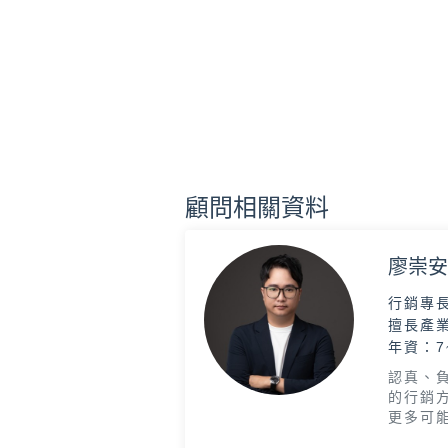
顧問相關資料
廖崇安 
行銷專
擅長產
年資：7
認真、
的行銷
更多可