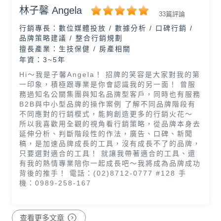
林子馨 Angela
33篇評論
行銷專長：
數位媒體投放 / 數據分析 / 口碑行銷 /
品牌策略建議 / 整合行銷規劃
擅長產業：
生技保健 / 房產相關
年資：3~5年
Hi～我是子馨Angela！ 招牌的笑容是大家對我的第
一印象，積極跟專業是你會認識我的另一面！ 曾服
務過知名公關集團與知名品牌型客戶，同時也有服務
B2B與中小型品牌的操作案例 了解不同品牌階段有
不同應對的行銷模式，能夠創造更多的行銷火花～
所以我喜歡用全觀的視角看行銷策略，從品牌本身去
延伸分析、判斷階段性的作法，廣告、口碑、新聞
稿，是加速品牌成長的工具，沒有成長不了的品牌，
只要選對適合的工具！ 就讓我帶著適合的工具、還
有我的熱情專業陪你一起成長吧～我將成為品牌成功
背後的推手！ 電話：(02)8712-0777 #128 手
機：0989-258-167
查看更多文章