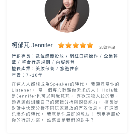
柯郁芃 Jennifer
28篇評論
行銷專長：
數位媒體投放 / 網紅口碑操作 / 企業轉
型 / 整合行銷規劃 / 內容經營
擅長產業：
美妝保養 / 旅遊住宿
年資：7~10年
在這人人都想成為Speaker的時代， 我願意當你的
Listener， 當一個專心聆聽你需求的人！ Hola我
是Jennifer也可以叫我芃芃， 喜歡玩狼人殺的我，
透過遊戲訓練自己的邏輯分析與觀察能力， 擅長從
對話中快速分析不同玩家釋放的有效信息。 在這資
訊爆炸的時代， 我就是你最好的隊友！ 制定專屬於
你的行銷方案， 誰還會是我們的對手？