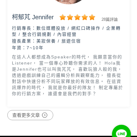
柯郁芃 Jennifer
28篇評論
行銷專長：
數位媒體投放 / 網紅口碑操作 / 企業轉
型 / 整合行銷規劃 / 內容經營
擅長產業：
美妝保養 / 旅遊住宿
年資：7~10年
在這人人都想成為Speaker的時代， 我願意當你的
Listener， 當一個專心聆聽你需求的人！ Hola我
是Jennifer也可以叫我芃芃， 喜歡玩狼人殺的我，
透過遊戲訓練自己的邏輯分析與觀察能力， 擅長從
對話中快速分析不同玩家釋放的有效信息。 在這資
訊爆炸的時代， 我就是你最好的隊友！ 制定專屬於
你的行銷方案， 誰還會是我們的對手？
查看更多文章