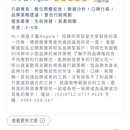
33篇評論
行銷專長：
數位媒體投放 / 數據分析 / 口碑行銷 /
品牌策略建議 / 整合行銷規劃
擅長產業：
生技保健 / 房產相關
年資：3~5年
Hi～我是子馨Angela！ 招牌的笑容是大家對我的第
一印象，積極跟專業是你會認識我的另一面！ 曾服
務過知名公關集團與知名品牌型客戶，同時也有服務
B2B與中小型品牌的操作案例 了解不同品牌階段有
不同應對的行銷模式，能夠創造更多的行銷火花～
所以我喜歡用全觀的視角看行銷策略，從品牌本身去
延伸分析、判斷階段性的作法，廣告、口碑、新聞
稿，是加速品牌成長的工具，沒有成長不了的品牌，
只要選對適合的工具！ 就讓我帶著適合的工具、還
有我的熱情專業陪你一起成長吧～我將成為品牌成功
背後的推手！ 電話：(02)8712-0777 #128 手
機：0989-258-167
查看更多文章