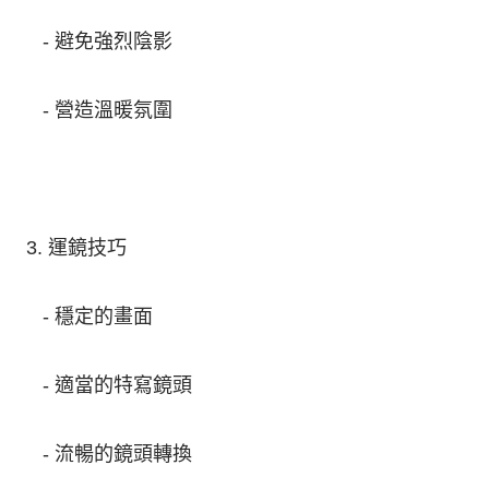
- 避免強烈陰影
- 營造溫暖氛圍
3. 運鏡技巧
- 穩定的畫面
- 適當的特寫鏡頭
- 流暢的鏡頭轉換