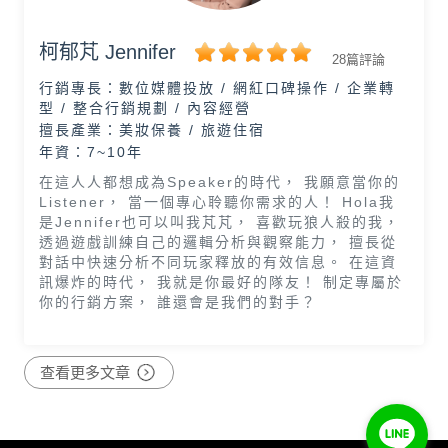
柯郁芃 Jennifer
28篇評論
行銷專長：
數位媒體投放 / 網紅口碑操作 / 企業轉
型 / 整合行銷規劃 / 內容經營
擅長產業：
美妝保養 / 旅遊住宿
年資：7~10年
在這人人都想成為Speaker的時代， 我願意當你的
Listener， 當一個專心聆聽你需求的人！ Hola我
是Jennifer也可以叫我芃芃， 喜歡玩狼人殺的我，
透過遊戲訓練自己的邏輯分析與觀察能力， 擅長從
對話中快速分析不同玩家釋放的有效信息。 在這資
訊爆炸的時代， 我就是你最好的隊友！ 制定專屬於
你的行銷方案， 誰還會是我們的對手？
查看更多文章